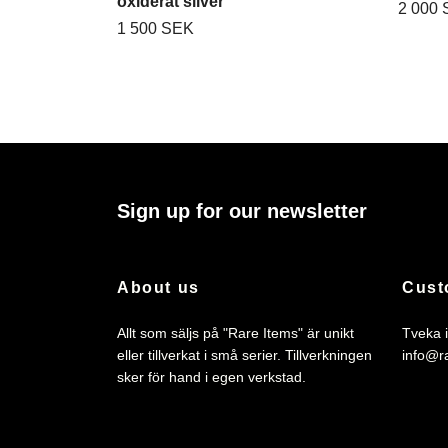
oxiderat silver
2 000
1 500 SEK
Sign up for our newsletter
About us
Cust
Allt som säljs på "Rare Items" är unikt
Tveka i
eller tillverkat i små serier. Tillverkningen
info@r
sker för hand i egen verkstad.