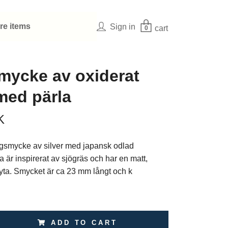
re items
Sign in
cart
0
ycke av oxiderat
 med pärla
K
ngsmycke av silver med japansk odlad
 är inspirerat av sjögräs och har en matt,
d yta. Smycket är ca 23 mm långt och k
ADD TO CART