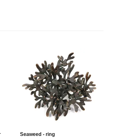
r
Seaweed - ring
Pin i patiner