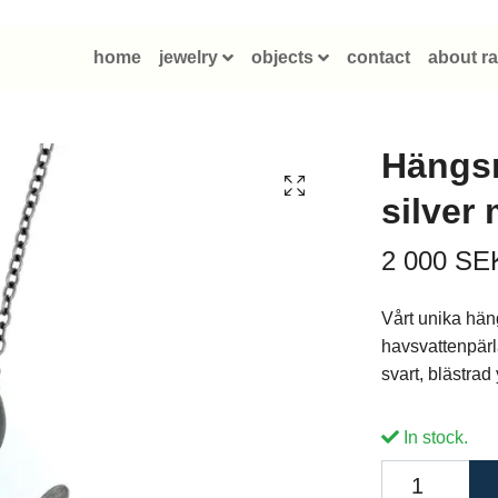
home
jewelry
objects
contact
about ra
Hängsm
silver
2 000 SE
Vårt unika hä
havsvattenpärla
svart, blästra
In stock.