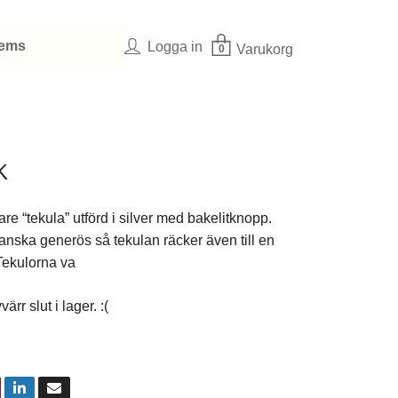
tems
Logga in
Varukorg
0
K
rare “tekula” utförd i silver med bakelitknopp.
anska generös så tekulan räcker även till en
Tekulorna va
ärr slut i lager. :(