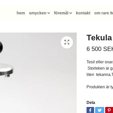
hem
smycken
föremål
kontakt
om rare i
Tekula
6 500 SE
Tesil eller sna
Storleken är g
liten tekanna.
Produkten är tyv
Dela